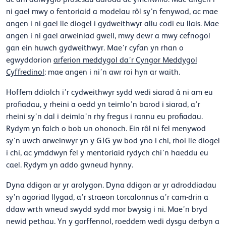
ni gael mwy o fentoriaid a modelau rôl sy’n fenywod, ac mae
angen i ni gael lle diogel i gydweithwyr allu codi eu llais. Mae
angen i ni gael arweiniad gwell, mwy dewr a mwy cefnogol
gan ein huwch gydweithwyr. Mae’r cyfan yn rhan o
egwyddorion
arferion meddygol da’r Cyngor Meddygol
Cyffredinol
: mae angen i ni’n awr roi hyn ar waith.
Hoffem ddiolch i’r cydweithwyr sydd wedi siarad â ni am eu
profiadau, y rheini a oedd yn teimlo’n barod i siarad, a’r
rheini sy’n dal i deimlo’n rhy fregus i rannu eu profiadau.
Rydym yn falch o bob un ohonoch. Ein rôl ni fel menywod
sy’n uwch arweinwyr yn y GIG yw bod yno i chi, rhoi lle diogel
i chi, ac ymddwyn fel y mentoriaid rydych chi’n haeddu eu
cael. Rydym yn addo gwneud hynny.
Dyna ddigon ar yr arolygon. Dyna ddigon ar yr adroddiadau
sy’n agoriad llygad, a’r straeon torcalonnus a’r cam-drin a
ddaw wrth wneud swydd sydd mor bwysig i ni. Mae’n bryd
newid pethau. Yn y gorffennol, roeddem wedi dysgu derbyn a