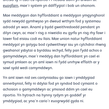
euogfarn
, mae’r system yn ddiffygiol i bob un ohonom.
Mae meddygon dan hyfforddiant a meddygon ymgynghorol
sydd newydd gymhwyso yn dweud wrthym fod y systemau
adrodd yn wan.
Anaml y bydd gweithredoedd pendant yn
dilyn cwyn, ac mae’r risg o niweidio eu gyrfa yn risg rhy fawr i
lawer fod eisiau codi eu llais. Mae union natur hyfforddiant
meddygol yn golygu bod cydweithwyr iau yn cylchdroi rhwng
gwahanol ysbytai a byrddau iechyd, felly pan fydd achos o
gamymddwyn, mae’r meddyg dan hyfforddiant yn cael ei
symud ymlaen ac yn aml iawn ni fydd unrhyw effaith ar y
sawl sydd wedi camymddwyn.
Yn aml iawn nid oes canlyniadau go iawn i ymddygiad
annerbyniol, felly ni ddylai fod yn syndod bod cymaint o
achosion o gamymddwyn ac ymosod ddim yn cael eu
riportio. Yn hytrach na hynny rydym yn goddef yr
ymddygiad, ac yna’n cario’r euogrwydd gyda ni.