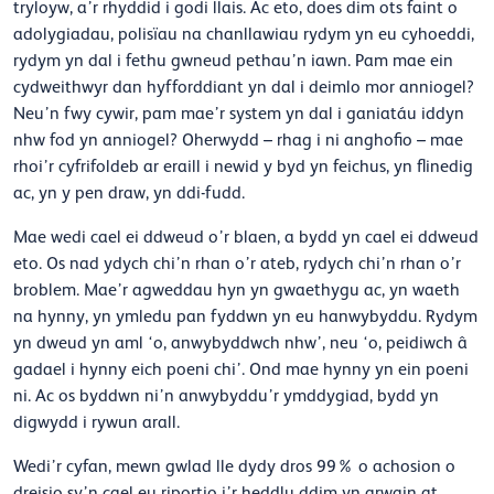
tryloyw, a’r rhyddid i godi llais. Ac eto, does dim ots faint o
adolygiadau, polisïau na chanllawiau rydym yn eu cyhoeddi,
rydym yn dal i fethu gwneud pethau’n iawn. Pam mae ein
cydweithwyr dan hyfforddiant yn dal i deimlo mor anniogel?
Neu’n fwy cywir, pam mae’r system yn dal i ganiatáu iddyn
nhw fod yn anniogel? Oherwydd – rhag i ni anghofio – mae
rhoi’r cyfrifoldeb ar eraill i newid y byd yn feichus, yn flinedig
ac, yn y pen draw, yn ddi-fudd.
Mae wedi cael ei ddweud o’r blaen, a bydd yn cael ei ddweud
eto. Os nad ydych chi’n rhan o’r ateb, rydych chi’n rhan o’r
broblem. Mae’r agweddau hyn yn gwaethygu ac, yn waeth
na hynny, yn ymledu pan fyddwn yn eu hanwybyddu. Rydym
yn dweud yn aml ‘o, anwybyddwch nhw’, neu ‘o, peidiwch â
gadael i hynny eich poeni chi’. Ond mae hynny yn ein poeni
ni. Ac os byddwn ni’n anwybyddu’r ymddygiad, bydd yn
digwydd i rywun arall.
Wedi’r cyfan, mewn gwlad lle dydy dros 99% o achosion o
dreisio sy’n cael eu riportio i’r heddlu ddim yn arwain at