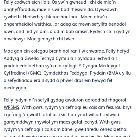
Felly codwch eich llais. Os yw’n gwneud i chi deimlo’n
anghyfforddus, mae’n siŵr bod rheswm da. Dywedwch
rywbeth. Heriwch yr hierarchaethau. Maen nhw’n
angenrheidiol weithiau, ar adeg ac mewn sefyllfa benodol
iawn, ond nid yn aml, a ddim bob amser. Rydych chi i gyd yn
arweinwyr. Mae gennych chi bŵer.
Mae gan ein colegau brenhinol ran i’w chwarae. Felly hefyd
Addysg a Gwella Iechyd Cymru a’r byrddau iechyd a’r
ymddiriedolaethau sy’n ein cyflogi. Y Cyngor Meddygol
Cyffredinol (GMC), Cymdeithas Feddygol Prydain (BMA), y llu
o sefydliadau eraill sydd â phŵer dros ein bywyd fel
meddygon.
Felly rydym ni’n sefyll gydag awduron adroddiad rhagorol
WPSMS
. Wrth gwrs, rydym yn cefnogi eu cais am fesurau brys
i gefnogi’r gwaith atal ac i sicrhau ymchwiliad trylwyr i
gamymddwyn rhywiol ym maes gofal iechyd. Wrth gwrs,
rydym yn cefnogi’r cais am banel gweithredu cenedlaethol
ac am ddiwygio prosesau adrodd ac ymchwilio. Mae angen i