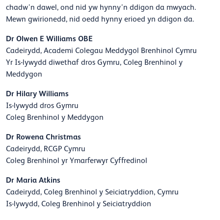
chadw’n dawel, ond nid yw hynny’n ddigon da mwyach.
Mewn gwirionedd, nid oedd hynny erioed yn ddigon da.
Dr Olwen E Williams OBE
Cadeirydd, Academi Colegau Meddygol Brenhinol Cymru
Yr Is-lywydd diwethaf dros Gymru, Coleg Brenhinol y
Meddygon
Dr Hilary Williams
Is-lywydd dros Gymru
Coleg Brenhinol y Meddygon
Dr Rowena Christmas
Cadeirydd, RCGP Cymru
Coleg Brenhinol yr Ymarferwyr Cyffredinol
Dr Maria Atkins
Cadeirydd, Coleg Brenhinol y Seiciatryddion, Cymru
Is-lywydd, Coleg Brenhinol y Seiciatryddion