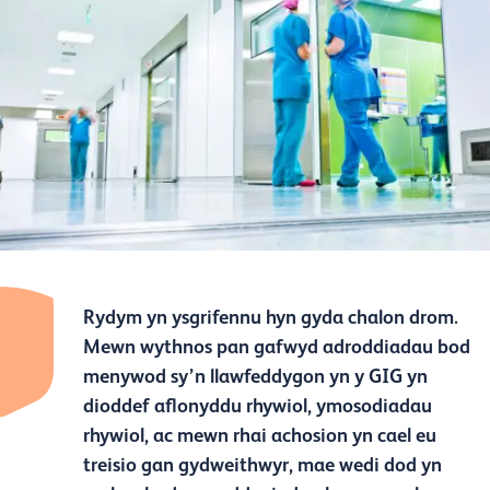
Rydym yn ysgrifennu hyn gyda chalon drom.
Mewn wythnos pan gafwyd adroddiadau bod
menywod sy’n llawfeddygon yn y GIG yn
dioddef aflonyddu rhywiol, ymosodiadau
rhywiol, ac mewn rhai achosion yn cael eu
treisio gan gydweithwyr, mae wedi dod yn