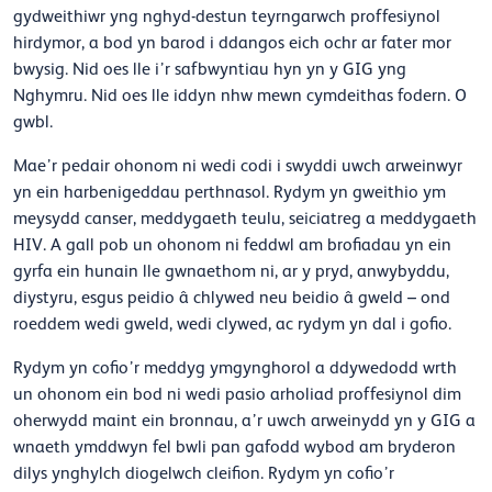
gydweithiwr yng nghyd-destun teyrngarwch proffesiynol
hirdymor, a bod yn barod i ddangos eich ochr ar fater mor
bwysig.
Nid oes lle i’r safbwyntiau hyn yn y GIG yng
Nghymru. Nid oes lle iddyn nhw mewn cymdeithas fodern. O
gwbl.
Mae’r pedair ohonom ni wedi codi i swyddi uwch arweinwyr
yn ein harbenigeddau perthnasol. Rydym yn gweithio ym
meysydd canser, meddygaeth teulu, seiciatreg a meddygaeth
HIV. A gall pob un ohonom ni feddwl am brofiadau yn ein
gyrfa ein hunain lle gwnaethom ni, ar y pryd, anwybyddu,
diystyru, esgus peidio â chlywed neu beidio â gweld – ond
roeddem wedi gweld, wedi clywed, ac rydym yn dal i gofio.
Rydym yn cofio’r meddyg ymgynghorol a ddywedodd wrth
un ohonom ein bod ni wedi pasio arholiad proffesiynol dim
oherwydd maint ein bronnau, a’r uwch arweinydd yn y GIG a
wnaeth ymddwyn fel bwli pan gafodd wybod am bryderon
dilys ynghylch diogelwch cleifion. Rydym yn cofio’r