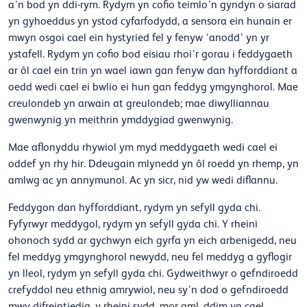
a’n bod yn ddi-rym. Rydym yn cofio teimlo’n gyndyn o siarad
yn gyhoeddus yn ystod cyfarfodydd, a sensora ein hunain er
mwyn osgoi cael ein hystyried fel y fenyw ‘anodd’ yn yr
ystafell. Rydym yn cofio bod eisiau rhoi’r gorau i feddygaeth
ar ôl cael ein trin yn wael iawn gan fenyw dan hyfforddiant a
oedd wedi cael ei bwlio ei hun gan feddyg ymgynghorol. Mae
creulondeb yn arwain at greulondeb; mae diwylliannau
gwenwynig yn meithrin ymddygiad gwenwynig.
Mae aflonyddu rhywiol ym myd meddygaeth wedi cael ei
oddef yn rhy hir.
Ddeugain mlynedd yn ôl roedd yn rhemp, yn
amlwg ac yn annymunol. Ac yn sicr, nid yw wedi diflannu.
Feddygon dan hyfforddiant, rydym yn sefyll gyda chi.
Fyfyrwyr meddygol, rydym yn sefyll gyda chi. Y rheini
ohonoch sydd ar gychwyn eich gyrfa yn eich arbenigedd, neu
fel meddyg ymgynghorol newydd, neu fel meddyg a gyflogir
yn lleol, rydym yn sefyll gyda chi.
Gydweithwyr o gefndiroedd
crefyddol neu ethnig amrywiol, neu sy’n dod o gefndiroedd
mwy difreintiedig, y rheini sydd, mor aml, ddim yn cael