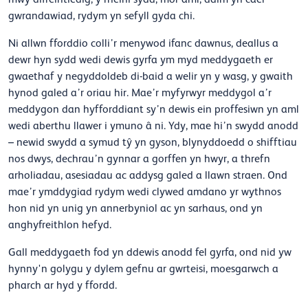
gwrandawiad, rydym yn sefyll gyda chi.
Ni allwn fforddio colli’r menywod ifanc dawnus, deallus a
dewr hyn sydd wedi dewis gyrfa ym myd meddygaeth er
gwaethaf y negyddoldeb di-baid a welir yn y wasg, y gwaith
hynod galed a’r oriau hir. Mae’r myfyrwyr meddygol a’r
meddygon dan hyfforddiant sy’n dewis ein proffesiwn yn aml
wedi aberthu llawer i ymuno â ni.
Ydy, mae hi’n swydd anodd
– newid swydd a symud tŷ yn gyson, blynyddoedd o shifftiau
nos dwys, dechrau’n gynnar a gorffen yn hwyr, a threfn
arholiadau, asesiadau ac addysg galed a llawn straen. Ond
mae’r
ymddygiad rydym wedi clywed amdano yr wythnos
hon nid yn unig yn annerbyniol ac yn sarhaus, ond yn
anghyfreithlon hefyd.
Gall meddygaeth fod yn ddewis anodd fel gyrfa, ond nid yw
hynny'n golygu y dylem gefnu ar gwrteisi, moesgarwch a
pharch ar hyd y ffordd.