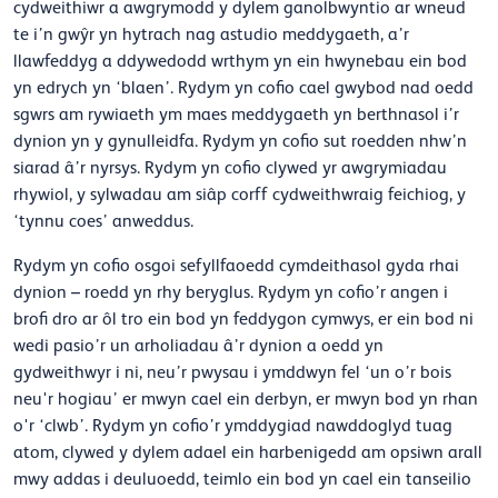
cydweithiwr a awgrymodd y dylem ganolbwyntio ar wneud
te i’n gwŷr yn hytrach nag astudio meddygaeth, a’r
llawfeddyg a ddywedodd wrthym yn ein hwynebau ein bod
yn edrych yn ‘blaen’. Rydym yn cofio cael gwybod nad oedd
sgwrs am rywiaeth ym maes meddygaeth yn berthnasol i’r
dynion yn y gynulleidfa. Rydym yn cofio sut roedden nhw’n
siarad â’r nyrsys. Rydym yn cofio clywed yr awgrymiadau
rhywiol, y sylwadau am siâp corff cydweithwraig feichiog, y
‘tynnu coes’ anweddus.
Rydym yn cofio osgoi sefyllfaoedd cymdeithasol gyda rhai
dynion – roedd yn rhy beryglus. Rydym yn cofio’r angen i
brofi dro ar ôl tro ein bod yn feddygon cymwys, er ein bod ni
wedi pasio’r un arholiadau â’r dynion a oedd yn
gydweithwyr i ni, neu’r pwysau i ymddwyn fel ‘un o’r bois
neu'r hogiau’ er mwyn cael ein derbyn, er mwyn bod yn rhan
o'r ‘clwb’. Rydym yn cofio’r ymddygiad nawddoglyd tuag
atom, clywed y dylem adael ein harbenigedd am opsiwn arall
mwy addas i deuluoedd, teimlo ein bod yn cael ein tanseilio