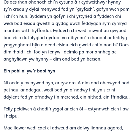
Os oes rhan ohonoch chi’n cytuno â’r cydweithwyr hynny
sy’n credu y dylai menywod fod yn ‘gryfach’, gofynnwch pam
i chi’ch hun. Byddem yn gofyn i chi ystyried a fyddech chi
wedi bod eisiau gweithio gydag uwch feddygon sy’n cymryd
mantais wrth hyfforddi. Fyddech chi wedi mwynhau gwybod
bod eich datblygiad gyrfaol yn dibynnu’n rhannol ar feddyg
ymgynghorol hŷn a oedd eisiau eich gweld chi’n noeth? Does
dim rhaid i chi fod yn fenyw i deimlo pa mor annheg ac
anghyfiawn yw hynny – dim ond bod yn berson.
Ein pobl ni yw'r bobl hyn
Ni oedd y menywod hyn, ar ryw dro. A dim ond oherwydd bod
pethau, ar adegau, wedi bod yn ofnadwy i ni, yn sicr ni
ddylent fod yn ofnadwy i’n merched, ein nithod, ein ffrindiau.
Felly peidiwch â chodi’r ysgol ar eich ôl – estynnwch eich llaw
i helpu.
Mae llawer wedi cael ei ddweud am ddiwylliannau agored,