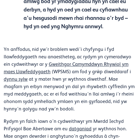
amlwg bod yr ymddygiadau hyn yn cael eu
derbyn, a hyd yn oed yn cael eu cyfiawnhau
a’u hesgusodi mewn rhai rhannau o’r byd –
hyd yn oed yng Nghymru annwyl.
Yn anffodus, nid yw’r broblem wedi’i chyfyngu i fyd
llawfeddygaeth neu anaestheteg, ac rydym yn cymeradwyo
ein cydweithwyr ar y
Gweithgor Camymddwyn Rhywiol ym
maes Llawfeddygaeth
(WPSMS) am fod y grŵp diweddaraf i
dynnu sylw
at y mater hwn yr wythnos diwethaf. Mae
rhagfarn yn erbyn menywod yn dal yn rhywbeth cyffredin ym
myd meddygaeth, ac er ei fod weithiau’n llai amlwg i’r rheini
ohonom sydd ymhellach ymlaen yn ein gyrfaoedd, nid yw
hynny’n golygu nad yw’n bodoli.
Rydym yn falch iawn o’n cydweithwyr ym Mwrdd Iechyd
Prifysgol Bae Abertawe am eu
datganiad
yr wythnos hon.
Mae angen dewrder i anghytuno’n gyhoeddus â chyn-